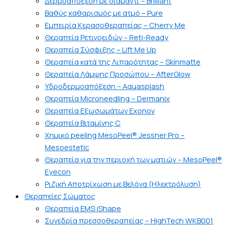
Δερμοαπόξεση με διαμάντι – Brilliant
Βαθύς καθαρισμός με ατμό – Pure
Εμπειρία Κερασοθεραπείας – Cherry Me
Θεραπεία Ρετινοειδών – Reti-Ready
Θεραπεία Σύσφιξης – Lift Me Up
Θεραπεία κατά της Λιπαρότητας – Skinmatte
Θεραπεία Λάμψης Προσώπου – AfterGlow
Υδροδερμοαπόξεση – Aquasplash
Θεραπεία Microneedling – Dermanix
Θεραπεία Εξωσωμάτων Exonov
Θεραπεία Βιταμίνης C
Χημικό peeling MesoPeel® Jessner Pro –
Mesoestetic
Θεραπεία για την περιοχή των ματιών – MesoPeel®
Eyecon
Ριζική Αποτρίχωση με Βελόνα (Ηλεκτρόλυση)
Θεραπείες Σώματος
Θεραπεία EMS iShape
Συνεδρία πρεσσοθεραπείας – HighTech WKB001