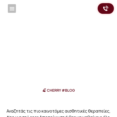
Μετάβαση
στο
περιεχόμενο
LASER ΑΠΟΤΡΊΧΩΣΗ
ΑΙΣΘΗΤΙΚΈΣ ΘΕΡΑΠΕΊΕΣ
ΘΕΡΑΠΕΊΕΣ ΣΏΜΑΤΟΣ
ΙΑΤΡΙΚΈΣ ΘΕΡΑΠΕΊΕΣ
ΚΈΝΤΡΟ ΑΙΣΘΗΤΙΚΉΣ
🍒 CHERRY #BLOG
Αναζητάς τις πιο καινοτόμες αισθητικές θεραπείες,