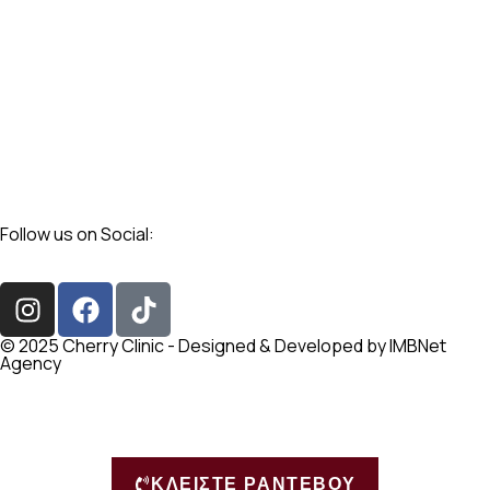
Follow us on Social:
I
F
T
n
a
i
s
c
k
© 2025 Cherry Clinic - Designed & Developed by IMBNet
Agency
t
e
t
a
b
o
g
o
k
r
o
a
k
ΚΛΕΙΣΤΕ ΡΑΝΤΕΒΟΥ